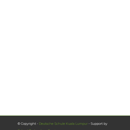
© Copyright -
Deutsche Schule Kuala Lumpur
- Support by