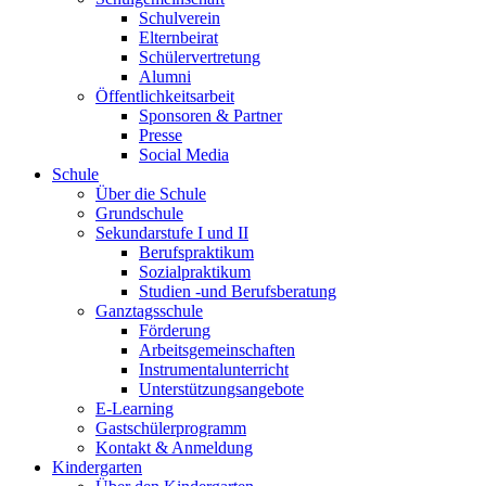
Schulverein
Elternbeirat
Schülervertretung
Alumni
Öffentlichkeitsarbeit
Sponsoren & Partner
Presse
Social Media
Schule
Über die Schule
Grundschule
Sekundarstufe I und II
Berufspraktikum
Sozialpraktikum
Studien -und Berufsberatung
Ganztagsschule
Förderung
Arbeitsgemeinschaften
Instrumentalunterricht
Unterstützungsangebote
E-Learning
Gastschülerprogramm
Kontakt & Anmeldung
Kindergarten