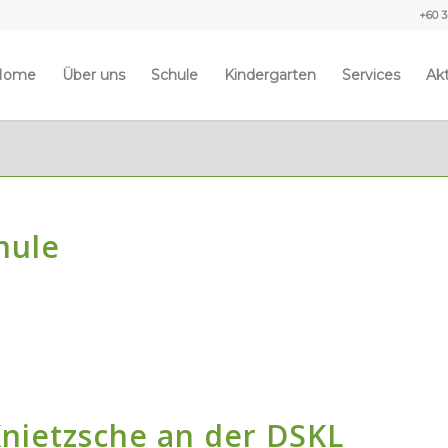
+60 3
Home
Über uns
Schule
Kindergarten
Services
Akt
hule
nietzsche an der DSKL