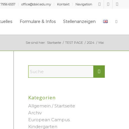
 7956 6557
office@dskl.edu.my
Kontakt
Navigation
uelles
Formulare & Infos
Stellenanzeigen
Sie sind hier:
Startseite
/
TEST PAGE
/
2024
/
Mai
Kategorien
Allgemein / Startseite
Archiv
European Campus
Kindergarten