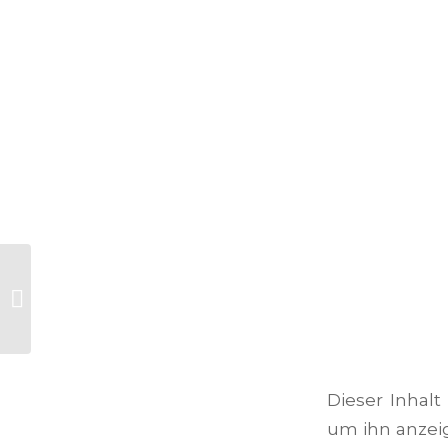
Ein großes
Dankeschön an den
Freundeskreis
Deutscher
Auslandsschulen
(FDA...
Dieser Inhalt
um ihn anzei