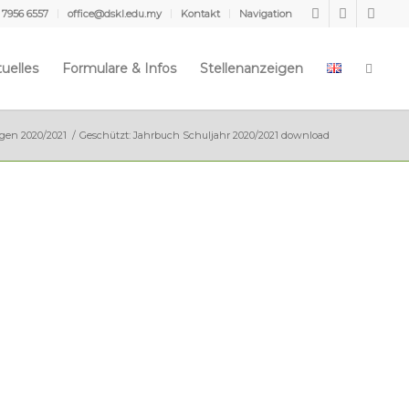
 7956 6557
office@dskl.edu.my
Kontakt
Navigation
uelles
Formulare & Infos
Stellenanzeigen
gen 2020/2021
/
Geschützt: Jahrbuch Schuljahr 2020/2021 download