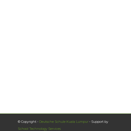
© Copyright -
Deutsche Schule Kuala Lumpur
- Support by
School Technology Services