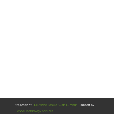
© Copyright -
Deutsche Schule Kuala Lumpur
- Support by
School Technology Services