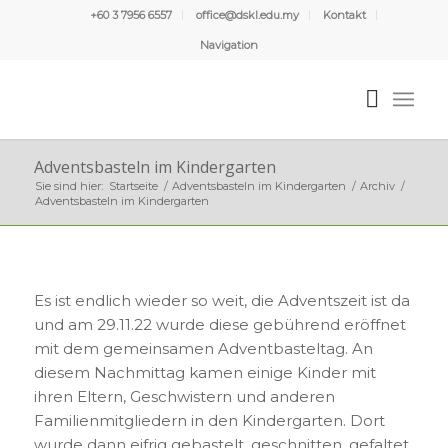
+60 3 7956 6557
office@dskl.edu.my
Kontakt
Navigation
Adventsbasteln im Kindergarten
Sie sind hier:
Startseite
/
Adventsbasteln im Kindergarten
/
Archiv
/
Adventsbasteln im Kindergarten
Es ist endlich wieder so weit, die Adventszeit ist da
und am 29.11.22 wurde diese gebührend eröffnet
mit dem gemeinsamen Adventbasteltag. An
diesem Nachmittag kamen einige Kinder mit
ihren Eltern, Geschwistern und anderen
Familienmitgliedern in den Kindergarten. Dort
wurde dann eifrig gebastelt, geschnitten, gefaltet,