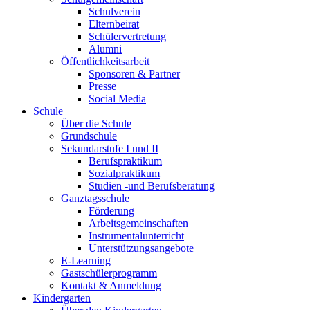
Schulverein
Elternbeirat
Schülervertretung
Alumni
Öffentlichkeitsarbeit
Sponsoren & Partner
Presse
Social Media
Schule
Über die Schule
Grundschule
Sekundarstufe I und II
Berufspraktikum
Sozialpraktikum
Studien -und Berufsberatung
Ganztagsschule
Förderung
Arbeitsgemeinschaften
Instrumentalunterricht
Unterstützungsangebote
E-Learning
Gastschülerprogramm
Kontakt & Anmeldung
Kindergarten