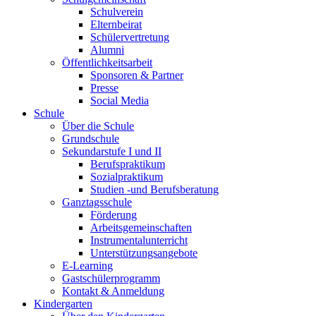
Schulverein
Elternbeirat
Schülervertretung
Alumni
Öffentlichkeitsarbeit
Sponsoren & Partner
Presse
Social Media
Schule
Über die Schule
Grundschule
Sekundarstufe I und II
Berufspraktikum
Sozialpraktikum
Studien -und Berufsberatung
Ganztagsschule
Förderung
Arbeitsgemeinschaften
Instrumentalunterricht
Unterstützungsangebote
E-Learning
Gastschülerprogramm
Kontakt & Anmeldung
Kindergarten