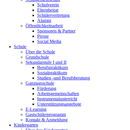
Schulverein
Elternbeirat
Schülervertretung
Alumni
Öffentlichkeitsarbeit
Sponsoren & Partner
Presse
Social Media
Schule
Über die Schule
Grundschule
Sekundarstufe I und II
Berufspraktikum
Sozialpraktikum
Studien -und Berufsberatung
Ganztagsschule
Förderung
Arbeitsgemeinschaften
Instrumentalunterricht
Unterstützungsangebote
E-Learning
Gastschülerprogramm
Kontakt & Anmeldung
Kindergarten