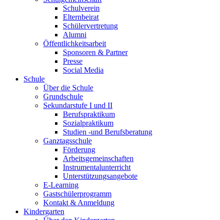
Schulverein
Elternbeirat
Schülervertretung
Alumni
Öffentlichkeitsarbeit
Sponsoren & Partner
Presse
Social Media
Schule
Über die Schule
Grundschule
Sekundarstufe I und II
Berufspraktikum
Sozialpraktikum
Studien -und Berufsberatung
Ganztagsschule
Förderung
Arbeitsgemeinschaften
Instrumentalunterricht
Unterstützungsangebote
E-Learning
Gastschülerprogramm
Kontakt & Anmeldung
Kindergarten