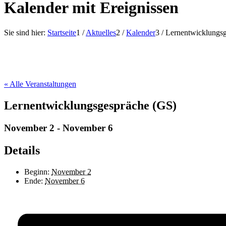
Kalender mit Ereignissen
Sie sind hier:
Startseite
1
/
Aktuelles
2
/
Kalender
3
/
Lernentwicklungs
« Alle Veranstaltungen
Lernentwicklungsgespräche (GS)
November 2
-
November 6
Details
Beginn:
November 2
Ende:
November 6