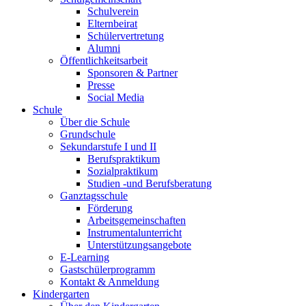
Schulverein
Elternbeirat
Schülervertretung
Alumni
Öffentlichkeitsarbeit
Sponsoren & Partner
Presse
Social Media
Schule
Über die Schule
Grundschule
Sekundarstufe I und II
Berufspraktikum
Sozialpraktikum
Studien -und Berufsberatung
Ganztagsschule
Förderung
Arbeitsgemeinschaften
Instrumentalunterricht
Unterstützungsangebote
E-Learning
Gastschülerprogramm
Kontakt & Anmeldung
Kindergarten