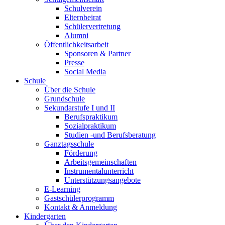
Schulverein
Elternbeirat
Schülervertretung
Alumni
Öffentlichkeitsarbeit
Sponsoren & Partner
Presse
Social Media
Schule
Über die Schule
Grundschule
Sekundarstufe I und II
Berufspraktikum
Sozialpraktikum
Studien -und Berufsberatung
Ganztagsschule
Förderung
Arbeitsgemeinschaften
Instrumentalunterricht
Unterstützungsangebote
E-Learning
Gastschülerprogramm
Kontakt & Anmeldung
Kindergarten